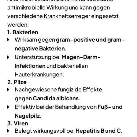
antimikrobielle Wirkung und kann gegen
verschiedene Krankheitserreger eingesetzt
werden:
1. Bakterien
Wirksam gegen
gram-positive und gram-
negative Bakterien
.
Unterstützung bei
Magen-Darm-
Infektionen
und bakteriellen
Hauterkrankungen.
2. Pilze
Nachgewiesene fungizide Effekte
gegen
Candida albicans
.
Effektiv bei der Behandlung von
Fuß- und
Nagelpilz
.
3. Viren
Belegt wirkungsvoll bei
Hepatitis B und C
.