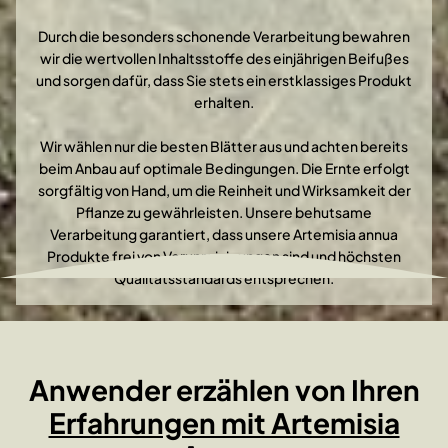
Durch die besonders schonende Verarbeitung bewahren
wir die wertvollen Inhaltsstoffe des einjährigen Beifußes
und sorgen dafür, dass Sie stets ein erstklassiges Produkt
erhalten.
Wir wählen nur die besten Blätter aus und achten bereits
beim Anbau auf optimale Bedingungen. Die Ernte erfolgt
sorgfältig von Hand, um die Reinheit und Wirksamkeit der
Pflanze zu gewährleisten. Unsere behutsame
Verarbeitung garantiert, dass unsere Artemisia annua
Produkte frei von Verunreinigungen sind und höchsten
Qualitätsstandards entsprechen.
Anwender erzählen von Ihren
Erfahrungen mit Artemisia