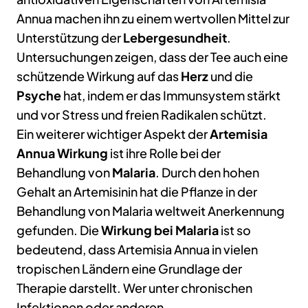
Annua machen ihn zu einem wertvollen Mittel zur
Unterstützung der
Lebergesundheit
.
Untersuchungen zeigen, dass der Tee auch eine
schützende Wirkung auf das
Herz
und die
Psyche
hat, indem er das Immunsystem stärkt
und vor Stress und freien Radikalen schützt.
Ein weiterer wichtiger Aspekt der
Artemisia
Annua Wirkung
ist ihre Rolle bei der
Behandlung von
Malaria
. Durch den hohen
Gehalt an Artemisinin hat die Pflanze in der
Behandlung von Malaria weltweit Anerkennung
gefunden. Die
Wirkung bei Malaria
ist so
bedeutend, dass Artemisia Annua in vielen
tropischen Ländern eine Grundlage der
Therapie darstellt. Wer unter chronischen
Infektionen oder anderen