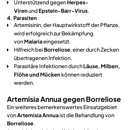
Unterstützend gegen
Herpes-
Viren
und
Epstein-Barr-Virus
.
4. Parasiten
Artemisinin, der Hauptwirkstoff der Pflanze,
wird erfolgreich zur Bekämpfung
von
Malaria
eingesetzt.
Hilfreich bei
Borreliose
, einer durch Zecken
übertragenen Infektion.
Parasitäre Infektionen durch
Läuse, Milben,
Flöhe und Mücken
können reduziert
werden.
Artemisia Annua gegen Borreliose
Ein weiteres bemerkenswertes Einsatzgebiet
von
Artemisia Annua
ist die Behandlung von
Borreliose
.