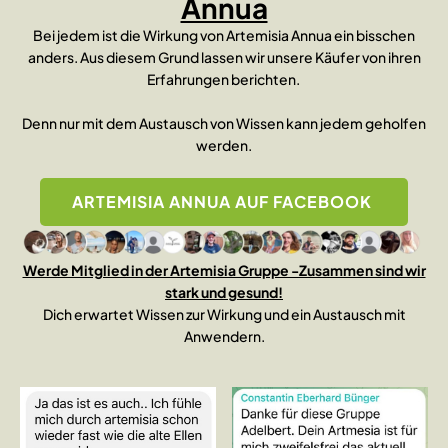
Annua
Bei jedem ist die Wirkung von Artemisia Annua ein bisschen
anders. Aus diesem Grund lassen wir unsere Käufer von ihren
Erfahrungen berichten.
Denn nur mit dem Austausch von Wissen kann jedem geholfen
werden.
ARTEMISIA ANNUA AUF FACEBOOK
Werde Mitglied in der Artemisia Gruppe -Zusammen sind wir
stark und gesund!
Dich erwartet Wissen zur Wirkung und ein Austausch mit
Anwendern.