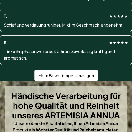
T.
★★★★★
Schlaf und Verdauung ruhiger. Mild im Geschmack, angenehm.
R.
★★★★★
Trinke ihn phasenweise seit Jahren. Zuverlässig kräftig und
aromatisch.
Mehr Bewertungen anzeigen
Händische Verarbeitung für
hohe Qualität und Reinheit
unseres ARTEMISIA ANNUA
Unsere oberste Priorität ist es, Ihnen
Artemisia Annua
Produkte in
höchster Qualität und Reinheit
anzubieten.