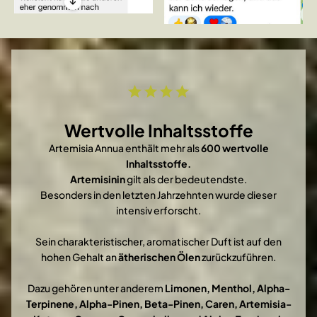
Wertvolle Inhaltsstoffe
Artemisia Annua enthält mehr als
600 wertvolle
Inhaltsstoffe.
Artemisinin
gilt als der bedeutendste.
Besonders in den letzten Jahrzehnten wurde dieser
intensiv erforscht.
Sein charakteristischer, aromatischer Duft ist auf den
hohen Gehalt an
ätherischen Ölen
zurückzuführen.
Dazu gehören unter anderem
Limonen, Menthol, Alpha-
Terpinene, Alpha-Pinen, Beta-Pinen, Caren, Artemisia-