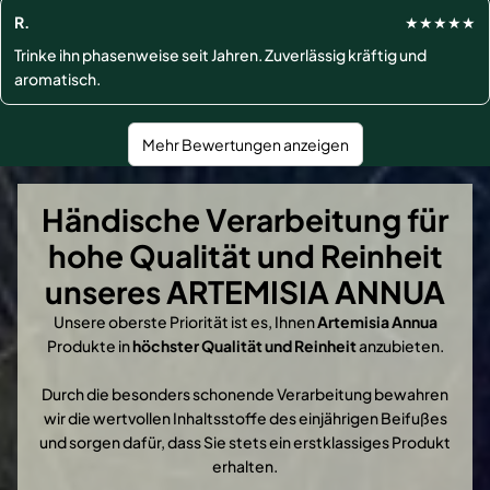
R.
★★★★★
Trinke ihn phasenweise seit Jahren. Zuverlässig kräftig und
aromatisch.
Mehr Bewertungen anzeigen
Händische Verarbeitung für
hohe Qualität und Reinheit
unseres ARTEMISIA ANNUA
Unsere oberste Priorität ist es, Ihnen
Artemisia Annua
Produkte in
höchster Qualität und Reinheit
anzubieten.
Durch die besonders schonende Verarbeitung bewahren
wir die wertvollen Inhaltsstoffe des einjährigen Beifußes
und sorgen dafür, dass Sie stets ein erstklassiges Produkt
erhalten.