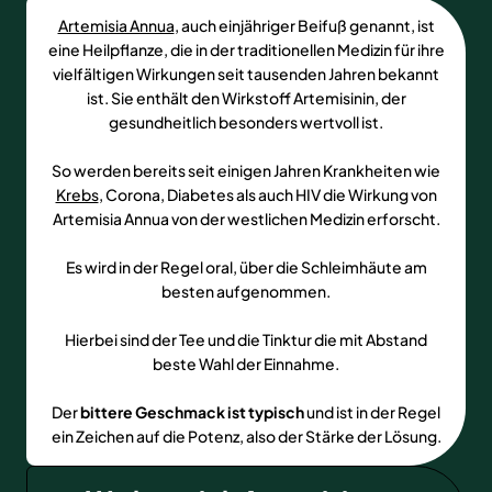
Artemisia Annua
, auch einjähriger Beifuß genannt, ist
eine Heilpflanze, die in der traditionellen Medizin für ihre
vielfältigen Wirkungen seit tausenden Jahren bekannt
ist. Sie enthält den Wirkstoff Artemisinin, der
gesundheitlich besonders wertvoll ist.
So werden bereits seit einigen Jahren Krankheiten wie
Krebs
, Corona, Diabetes als auch HIV die Wirkung von
Artemisia Annua von der westlichen Medizin erforscht.
Es wird in der Regel oral, über die Schleimhäute am
besten aufgenommen.
Hierbei sind der Tee und die Tinktur die mit Abstand
beste Wahl der Einnahme.
Der
bittere Geschmack ist typisch
und ist in der Regel
ein Zeichen auf die Potenz, also der Stärke der Lösung.