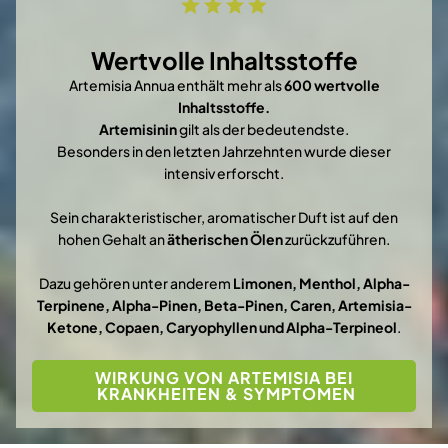
Wertvolle Inhaltsstoffe
Artemisia Annua enthält mehr als
600 wertvolle
Inhaltsstoffe.
Artemisinin
gilt als der bedeutendste.
Besonders in den letzten Jahrzehnten wurde dieser
intensiv erforscht.
Sein charakteristischer, aromatischer Duft ist auf den
hohen Gehalt an
ätherischen Ölen
zurückzuführen.
Dazu gehören unter anderem
Limonen, Menthol, Alpha-
Terpinene, Alpha-Pinen, Beta-Pinen, Caren, Artemisia-
Ketone, Copaen, Caryophyllen und Alpha-Terpineol
.
WIRKUNG VON ARTEMISIA BEI
KRANKHEITEN & SYMPTOMEN