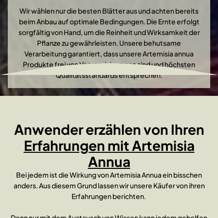
Wir wählen nur die besten Blätter aus und achten bereits
beim Anbau auf optimale Bedingungen. Die Ernte erfolgt
sorgfältig von Hand, um die Reinheit und Wirksamkeit der
Pflanze zu gewährleisten. Unsere behutsame
Verarbeitung garantiert, dass unsere Artemisia annua
Produkte frei von Verunreinigungen sind und höchsten
Qualitätsstandards entsprechen.
Anwender erzählen von Ihren
Erfahrungen mit Artemisia
Annua
Bei jedem ist die Wirkung von Artemisia Annua ein bisschen
anders. Aus diesem Grund lassen wir unsere Käufer von ihren
Erfahrungen berichten.
Denn nur mit dem Austausch von Wissen kann jedem geholfen